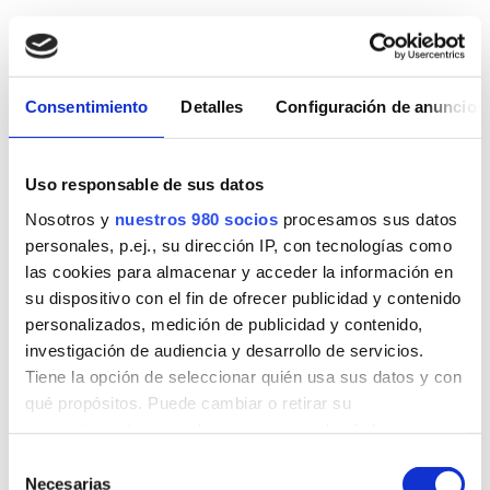
IMPRESIÓN EN 3D
Consentimiento
Detalles
Configuración de anuncios
Te imprimimos tus modelos 3D o
te lo modelamos a medida para
Uso responsable de sus datos
imprimirlos
Nosotros y
nuestros 980 socios
procesamos sus datos
personales, p.ej., su dirección IP, con tecnologías como
Podemos imprimir en varios materiales según el objeto
las cookies para almacenar y acceder la información en
o tu preferencia;
ABS
,
Pla
,
Resina Liquida
o en
su dispositivo con el fin de ofrecer publicidad y contenido
materiales especiales cómo
Pla Wood
,
Metal
y
Elástico
.
personalizados, medición de publicidad y contenido,
investigación de audiencia y desarrollo de servicios.
Contacta con nosotros y vemos cómo podemos
Tiene la opción de seleccionar quién usa sus datos y con
ayudarte
qué propósitos. Puede cambiar o retirar su
consentimiento en cualquier momento desde la
Declaración de cookies o clicando en el Menú de
Selección
consentimiento.
Necesarias
de