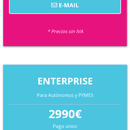
E-MAIL
* Precios sin IVA
ENTERPRISE
Para Autónomos y PYMES
2990€
Pago único