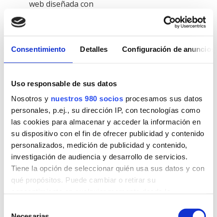
web diseñada con
WordPress.
Consentimiento
Detalles
Configuración de anuncios
Uso responsable de sus datos
WhatsApp
Nosotros y
nuestros 980 socios
procesamos sus datos
personales, p.ej., su dirección IP, con tecnologías como
WordPress
de
las cookies para almacenar y acceder la información en
atención al
su dispositivo con el fin de ofrecer publicidad y contenido
cliente
personalizados, medición de publicidad y contenido,
investigación de audiencia y desarrollo de servicios.
Tiene la opción de seleccionar quién usa sus datos y con
qué propósitos. Puede cambiar o retirar su
consentimiento en cualquier momento desde la
Declaración de cookies o clicando en el Menú de
Mejora las ventas
Selección
consentimiento.
Necesarias