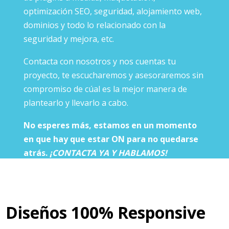
optimización SEO, seguridad, alojamiento web,
dominios y todo lo relacionado con la
seguridad y mejora, etc.
Contacta con nosotros y nos cuentas tu
proyecto, te escucharemos y asesoraremos sin
compromiso de cúal es la mejor manera de
plantearlo y llevarlo a cabo.
No esperes más, estamos en un momento
en que hay que estar ON para no quedarse
atrás.
¡CONTACTA YA Y HABLAMOS!
Diseños 100% Responsive